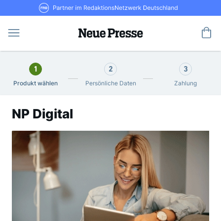
Direkt
RND Partner im RedaktionsNetzwerk De
zum
Inhalt
Me
1
2
3
Produkt wählen
Persönliche Daten
Zahlung
NP Digital