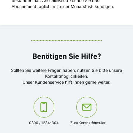
bestanden hat. Anschließend können Sie das
Abonnement täglich, mit einer Monatsfrist, kündigen.
Benötigen Sie Hilfe?
Sollten Sie weitere Fragen haben, nutzen Sie bitte unsere
Kontaktmöglichkeiten.
Unser Kundenservice hilft Ihnen gerne weiter.
Kontaktieren Sie uns unter der Telefonnummer:
Oder kontaktieren Sie uns über das K
0800 / 1234-304
Zum Kontaktformular