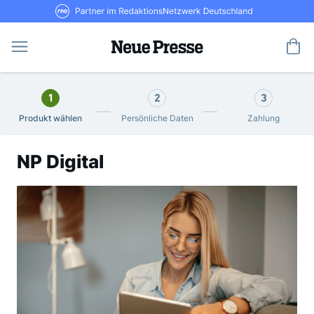
Direkt
RND Partner im RedaktionsNetzwerk De
zum
Inhalt
Me
1
2
3
Produkt wählen
Persönliche Daten
Zahlung
NP Digital